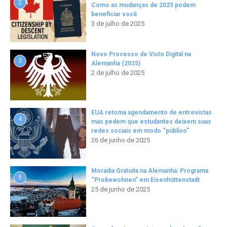
2
Como as mudanças de 2025 podem
beneficiar você
3 de julho de 2025
Novo Processo de Visto Digital na
3
Alemanha (2025)
2 de julho de 2025
EUA retoma agendamento de entrevistas
4
mas pedem que estudantes deixem suas
redes sociais em modo “público”
26 de junho de 2025
Moradia Gratuita na Alemanha: Programa
5
“Probewohnen” em Eisenhüttenstadt
25 de junho de 2025