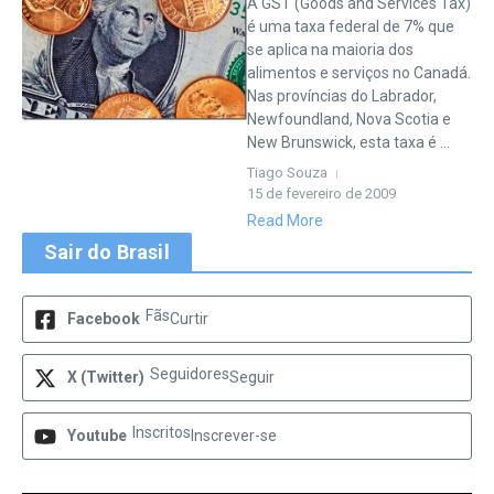
A GST (Goods and Services Tax)
é uma taxa federal de 7% que
se aplica na maioria dos
alimentos e serviços no Canadá.
Nas províncias do Labrador,
Newfoundland, Nova Scotia e
New Brunswick, esta taxa é ...
Tiago Souza
15 de fevereiro de 2009
Read More
Sair do Brasil
Fãs
Facebook
Curtir
Seguidores
X (Twitter)
Seguir
Inscritos
Youtube
Inscrever-se