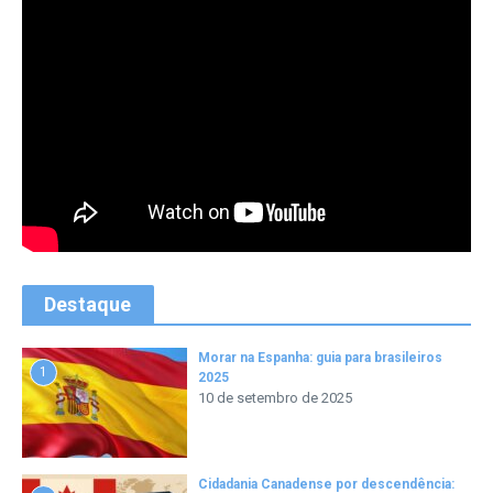
Destaque
Morar na Espanha: guia para brasileiros
1
2025
10 de setembro de 2025
Cidadania Canadense por descendência: