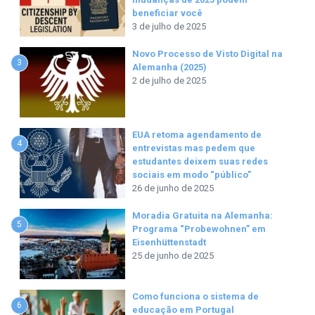
beneficiar você
3 de julho de 2025
Novo Processo de Visto Digital na
3
Alemanha (2025)
2 de julho de 2025
EUA retoma agendamento de
4
entrevistas mas pedem que
estudantes deixem suas redes
sociais em modo “público”
26 de junho de 2025
Moradia Gratuita na Alemanha:
5
Programa “Probewohnen” em
Eisenhüttenstadt
25 de junho de 2025
Como funciona o sistema de
6
educação em Portugal