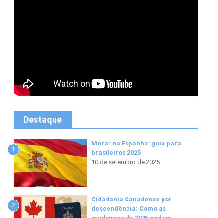
Destaque
Morar na Espanha: guia para
1
brasileiros 2025
10 de setembro de 2025
Cidadania Canadense por
2
descendência: Como as
mudanças de 2025 podem