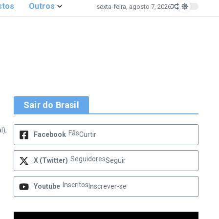
stos
Outros
sexta-feira, agosto 7, 2026
Sair do Brasil
l),
Fãs
Facebook
Curtir
Seguidores
X (Twitter)
Seguir
Inscritos
Youtube
Inscrever-se