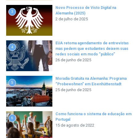
Novo Processo de Visto Digital na
3
Alemanha (2025)
2 de julho de 2025
EUA retoma agendamento de entrevistas
4
mas pedem que estudantes deixem suas
redes sociais em modo “público”
26 de junho de 2025
Moradia Gratuita na Alemanha: Programa
5
“Probewohnen” em Eisenhüttenstadt
25 de junho de 2025
Como funciona o sistema de educação em
6
Portugal
15 de agosto de 2022