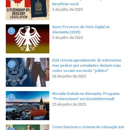
beneficiar você
3 de julho de 2025
Novo Processo de Visto Digital na
3
Alemanha (2025)
2 de julho de 2025
EUA retoma agendamento de entrevistas
4
mas pedem que estudantes deixem suas
redes sociais em modo “público”
26 de junho de 2025
Moradia Gratuita na Alemanha: Programa
5
“Probewohnen” em Eisenhüttenstadt
25 de junho de 2025
Como funciona o sistema de educação em