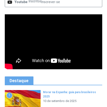
Inscritos
Youtube
Inscrever-se
Destaque
Morar na Espanha: guia para brasileiros
1
2025
10 de setembro de 2025