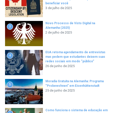
beneficiar você
3 de julho de 2025
Novo Processo de Visto Digital na
3
Alemanha (2025)
2 de julho de 2025
EUA retoma agendamento de entrevistas
4
mas pedem que estudantes deixem suas
redes sociais em modo “público”
26 de junho de 2025
Moradia Gratuita na Alemanha: Programa
5
“Probewohnen” em Eisenhüttenstadt
25 de junho de 2025
Como funciona o sistema de educação em