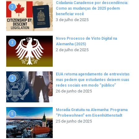
Cidadania Canadense por descendência:
2
Como as mudanças de 2025 podem
beneficiar você
3 de julho de 2025
Novo Processo de Visto Digital na
3
Alemanha (2025)
2 de julho de 2025
EUA retoma agendamento de entrevistas
4
mas pedem que estudantes deixem suas
redes sociais em modo “público”
26 de junho de 2025
Moradia Gratuita na Alemanha: Programa
5
“Probewohnen” em Eisenhüttenstadt
25 de junho de 2025