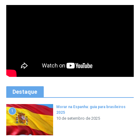
Destaque
Morar na Espanha: guia para brasileiros
1
2025
10 de setembro de 2025