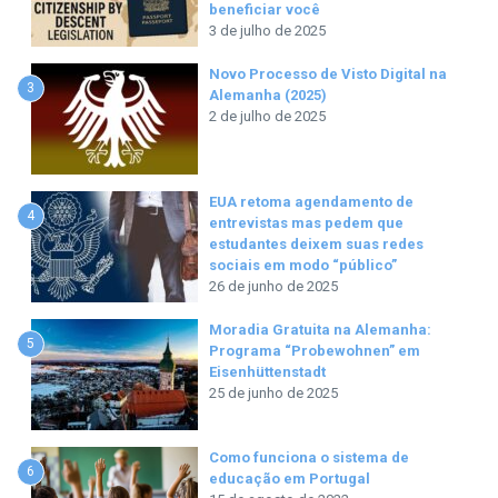
beneficiar você
3 de julho de 2025
Novo Processo de Visto Digital na
3
Alemanha (2025)
2 de julho de 2025
EUA retoma agendamento de
4
entrevistas mas pedem que
estudantes deixem suas redes
sociais em modo “público”
26 de junho de 2025
Moradia Gratuita na Alemanha:
5
Programa “Probewohnen” em
Eisenhüttenstadt
25 de junho de 2025
Como funciona o sistema de
6
educação em Portugal