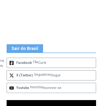
Sair do Brasil
ria
Fãs
Facebook
Curtir
na,
Seguidores
X (Twitter)
Seguir
Inscritos
Youtube
Inscrever-se