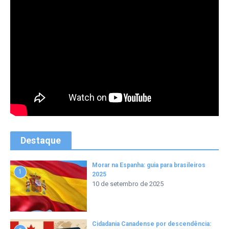
Destaque
Morar na Espanha: guia para brasileiros
1
2025
10 de setembro de 2025
Cidadania Canadense por descendência: