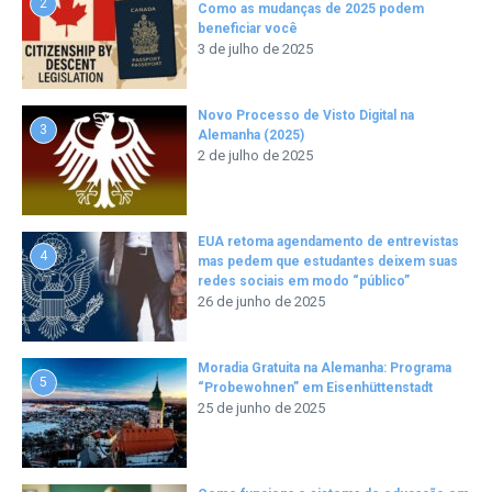
2
Como as mudanças de 2025 podem
beneficiar você
3 de julho de 2025
Novo Processo de Visto Digital na
3
Alemanha (2025)
2 de julho de 2025
EUA retoma agendamento de entrevistas
4
mas pedem que estudantes deixem suas
redes sociais em modo “público”
26 de junho de 2025
Moradia Gratuita na Alemanha: Programa
5
“Probewohnen” em Eisenhüttenstadt
25 de junho de 2025