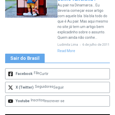
Au pair na Dinamarca… Eu
deveria começar esse artigo
com aquele bla bla bla todo do
que é Au pair. Mas aqui mesmo
no site já tem um artigo bem
explicadinho sobre o assunto.
Quem ainda não conhe...
Ludimila Lima
6 de julho de 2011
Read More
Sair do Brasil
Fãs
Facebook
Curtir
Seguidores
X (Twitter)
Seguir
Inscritos
Youtube
Inscrever-se