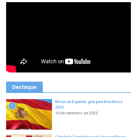
Destaque
Morar na Espanha: guia para brasileiros
1
2025
10 de setembro de 2025
Cidadania Canadense por descendência: