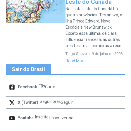
Leste do Canadá
Na costa leste do Canadá há
quatro províncias: Terranova, a
Ilha Prince Edward, Nova
Escócia e New Brunswick.
Exceto essa última, de clara
influencia francesa, as outras
três foram as primeiras a rece...
Tiago Souza
9 de julho de 2008
Read More
Sair do Brasil
Fãs
Facebook
Curtir
Seguidores
X (Twitter)
Seguir
Inscritos
Youtube
Inscrever-se