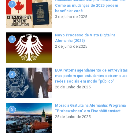
2
Como as mudanças de 2025 podem
beneficiar você
3 de julho de 2025
Novo Processo de Visto Digital na
3
Alemanha (2025)
2 de julho de 2025
EUA retoma agendamento de entrevistas
4
mas pedem que estudantes deixem suas
redes sociais em modo “público”
26 de junho de 2025
Moradia Gratuita na Alemanha: Programa
5
“Probewohnen” em Eisenhüttenstadt
25 de junho de 2025