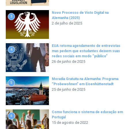
Novo Processo de Visto Digital na
3
Alemanha (2025)
2 de julho de 2025
EUA retoma agendamento de entrevistas
4
mas pedem que estudantes deixem suas
redes sociais em modo “público”
26 de junho de 2025
Moradia Gratuita na Alemanha: Programa
5
“Probewohnen” em Eisenhüttenstadt
25 de junho de 2025
Como funciona o sistema de educação em
6
Portugal
15 de agosto de 2022