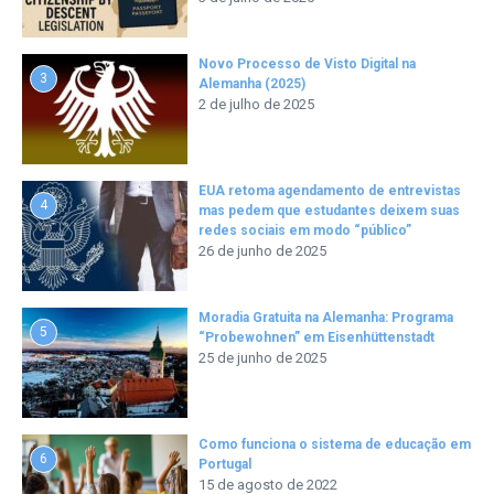
Novo Processo de Visto Digital na
3
Alemanha (2025)
2 de julho de 2025
EUA retoma agendamento de entrevistas
4
mas pedem que estudantes deixem suas
redes sociais em modo “público”
26 de junho de 2025
Moradia Gratuita na Alemanha: Programa
5
“Probewohnen” em Eisenhüttenstadt
25 de junho de 2025
Como funciona o sistema de educação em
6
Portugal
15 de agosto de 2022