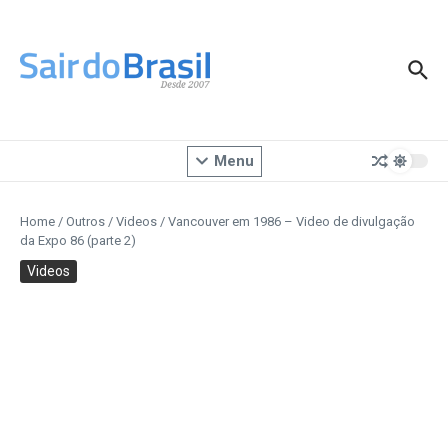
Ir para o conteúdo
Menu
Home
/
Outros
/
Videos
/
Vancouver em 1986 – Video de divulgação
da Expo 86 (parte 2)
Videos