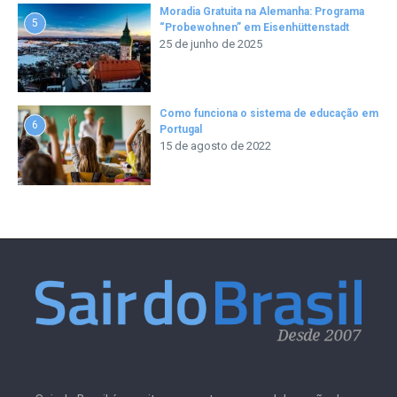
Moradia Gratuita na Alemanha: Programa
5
“Probewohnen” em Eisenhüttenstadt
25 de junho de 2025
Como funciona o sistema de educação em
6
Portugal
15 de agosto de 2022