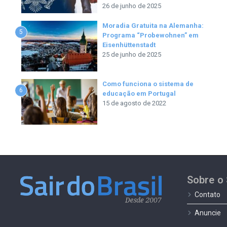
26 de junho de 2025
Moradia Gratuita na Alemanha:
5
Programa “Probewohnen” em
Eisenhüttenstadt
25 de junho de 2025
Como funciona o sistema de
6
educação em Portugal
15 de agosto de 2022
Sobre o 
Contato
Anuncie