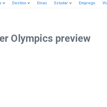
s
Destino
Dicas
Estudar
Emprego
Vi
er Olympics preview