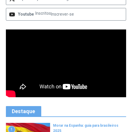
Inscritos
Youtube
Inscrever-se
Destaque
Morar na Espanha: guia para brasileiros
1
2025