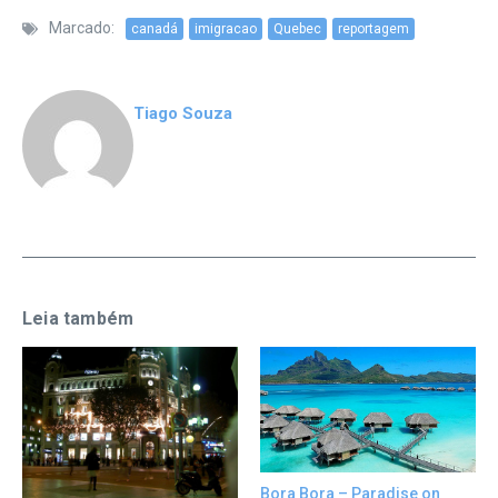
Marcado:
canadá
imigracao
Quebec
reportagem
Tiago Souza
Leia também
Bora Bora – Paradise on