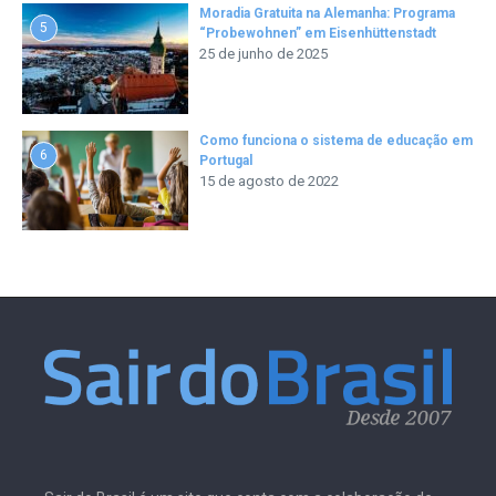
Moradia Gratuita na Alemanha: Programa
5
“Probewohnen” em Eisenhüttenstadt
25 de junho de 2025
Como funciona o sistema de educação em
6
Portugal
15 de agosto de 2022