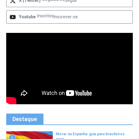
X (Twitter)
Seguir
Inscritos
Youtube
Inscrever-se
Destaque
Morar na Espanha: guia para brasileiros
1