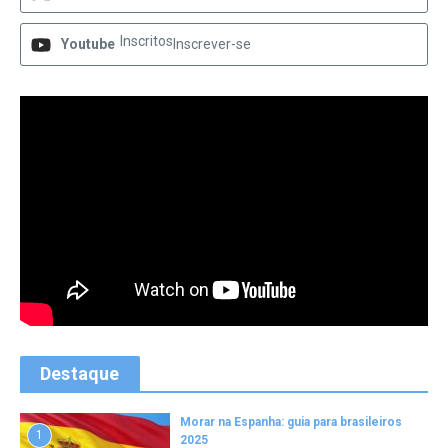
Inscritos
Youtube
Inscrever-se
Destaque
Morar na Espanha: guia para brasileiros
1
2025