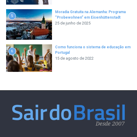
Moradia Gratuita na Alemanha: Programa
5
“Probewohnen” em Eisenhüttenstadt
25 de junho de 2025
Como funciona o sistema de educação em
6
Portugal
15 de agosto de 2022