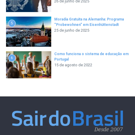
26 de junho de 2025
Moradia Gratuita na Alemanha: Programa
5
“Probewohnen” em Eisenhüttenstadt
25 de junho de 2025
Como funciona o sistema de educação em
6
Portugal
15 de agosto de 2022