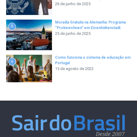
26 de junho de 2025
Moradia Gratuita na Alemanha: Programa
5
“Probewohnen” em Eisenhüttenstadt
25 de junho de 2025
Como funciona o sistema de educação em
6
Portugal
15 de agosto de 2022