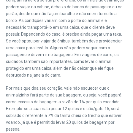
companhia aérea de sua preferência. Os animais de estimação
podem viajar na cabine, debaixo do banco de passageiro ou no
porão, desde que não façam barulho e não criem tumulto a
bordo. As condições variam com o porte do animal e é
necessário transportá-lo em uma caixa, que o cliente deve
possuir. Dependendo do caso, é preciso ainda pagar uma taxa.
Se você optou por viajar de ônibus, também deve providenciar
uma caixa para levá-lo. Alguns não podem seguir com o
passageiro e devem ir no bagageiro. Em viagens de carro, os
cuidados também são importantes, como levar o animal
protegido em uma caixa, além de não deixar que ele fique
debruçado na janela do carro.
Por mais que doa seu coração, vale não esquecer que o
animalzinho fará parte de sua bagagem, ou seja: você pagará
como excesso de bagagem a razão de 1% por quilo excedido.
Exemplo: se a sua mala pesar 12 quilos e o cão/gato 15, será
cobrado o referente a 7% da tarifa cheia do trecho que estiver
voando, já que é permitido levar 20 quilos de bagagem por
pessoa.