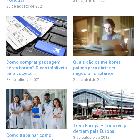
Portugal
31 de julho de 2021
23 de agosto de 2021
Como comprar passagem
Quais são os melhores
aérea barata? Dicas infalíveis
países para abrir seu
para você co ...
negócio no Exterior
28 de julho de 2021
20 de abril de 2021
Trem Europa – Como viajar
de trem pela Europa
Como trabalhar como
3 de outubro de 2018