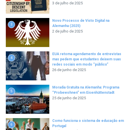
3 de julho de 2025
Novo Processo de Visto Digital na
3
Alemanha (2025)
2 de julho de 2025
EUA retoma agendamento de entrevistas
4
mas pedem que estudantes deixem suas
redes sociais em modo “público”
26 de junho de 2025
Moradia Gratuita na Alemanha: Programa
5
“Probewohnen” em Eisenhüttenstadt
25 de junho de 2025
Como funciona o sistema de educação em
6
Portugal