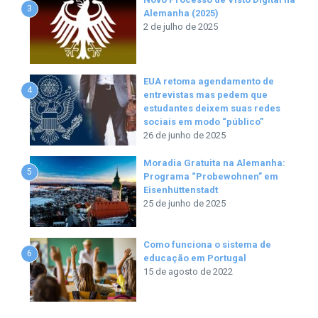
3
Alemanha (2025)
2 de julho de 2025
EUA retoma agendamento de
4
entrevistas mas pedem que
estudantes deixem suas redes
sociais em modo “público”
26 de junho de 2025
Moradia Gratuita na Alemanha:
5
Programa “Probewohnen” em
Eisenhüttenstadt
25 de junho de 2025
Como funciona o sistema de
6
educação em Portugal
15 de agosto de 2022