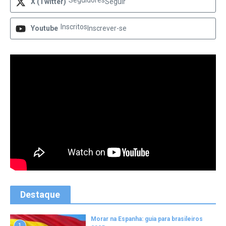
Seguidores
X (Twitter)
Seguir
Inscritos
Youtube
Inscrever-se
Destaque
Morar na Espanha: guia para brasileiros
1