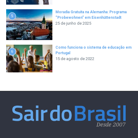
Moradia Gratuita na Alemanha: Programa
5
“Probewohnen” em Eisenhüttenstadt
25 de junho de 2025
Como funciona o sistema de educação em
6
Portugal
15 de agosto de 2022