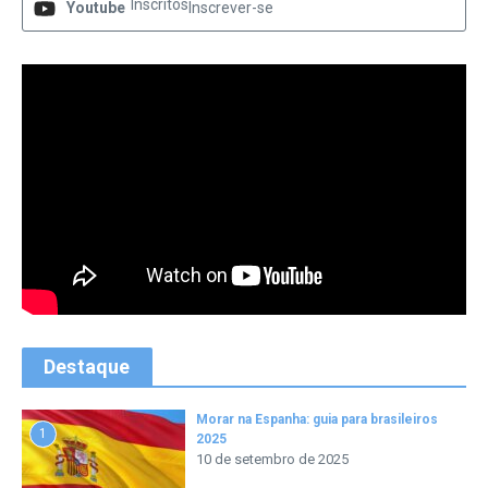
Inscritos
Youtube
Inscrever-se
Destaque
Morar na Espanha: guia para brasileiros
1
2025
10 de setembro de 2025