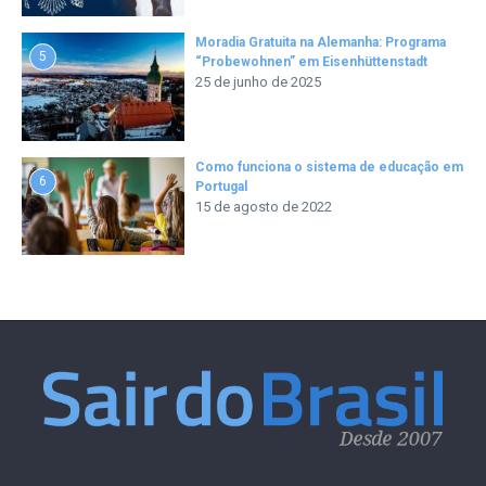
Moradia Gratuita na Alemanha: Programa
5
“Probewohnen” em Eisenhüttenstadt
25 de junho de 2025
Como funciona o sistema de educação em
6
Portugal
15 de agosto de 2022