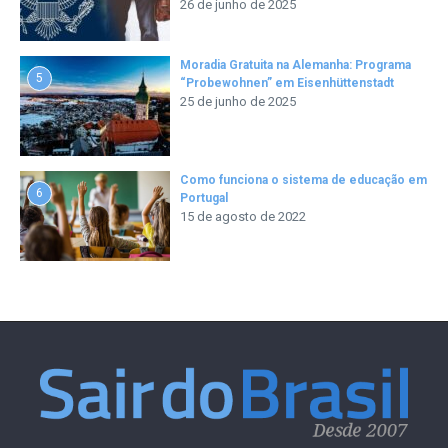
26 de junho de 2025
Moradia Gratuita na Alemanha: Programa
5
“Probewohnen” em Eisenhüttenstadt
25 de junho de 2025
Como funciona o sistema de educação em
6
Portugal
15 de agosto de 2022