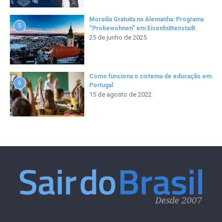
Moradia Gratuita na Alemanha: Programa
5
“Probewohnen” em Eisenhüttenstadt
25 de junho de 2025
Como funciona o sistema de educação em
6
Portugal
15 de agosto de 2022