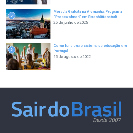
Moradia Gratuita na Alemanha: Programa
5
“Probewohnen” em Eisenhüttenstadt
25 de junho de 2025
Como funciona o sistema de educação em
6
Portugal
15 de agosto de 2022