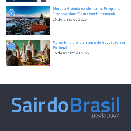
Moradia Gratuita na Alemanha: Programa
5
“Probewohnen” em Eisenhüttenstadt
25 de junho de 2025
Como funciona o sistema de educação em
6
Portugal
15 de agosto de 2022