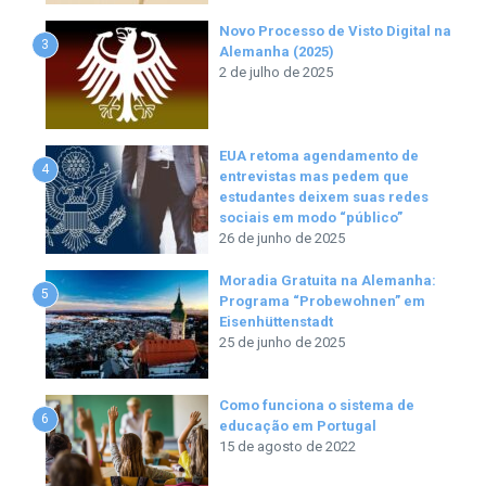
Novo Processo de Visto Digital na
3
Alemanha (2025)
2 de julho de 2025
EUA retoma agendamento de
4
entrevistas mas pedem que
estudantes deixem suas redes
sociais em modo “público”
26 de junho de 2025
Moradia Gratuita na Alemanha:
5
Programa “Probewohnen” em
Eisenhüttenstadt
25 de junho de 2025
Como funciona o sistema de
6
educação em Portugal
15 de agosto de 2022