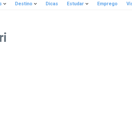
s
Destino
Dicas
Estudar
Emprego
Vi
ri