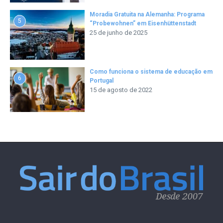
Moradia Gratuita na Alemanha: Programa
5
“Probewohnen” em Eisenhüttenstadt
25 de junho de 2025
Como funciona o sistema de educação em
6
Portugal
15 de agosto de 2022