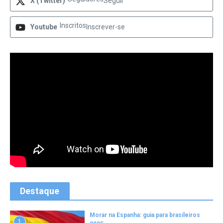
X (Twitter)
Seguir
Inscritos
Youtube
Inscrever-se
Destaque
Morar na Espanha: guia para brasileiros
1