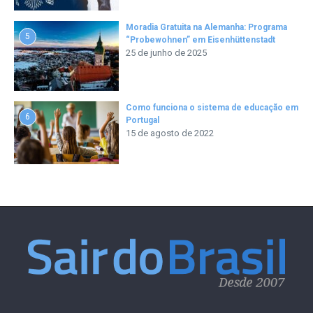
Moradia Gratuita na Alemanha: Programa
5
“Probewohnen” em Eisenhüttenstadt
25 de junho de 2025
Como funciona o sistema de educação em
6
Portugal
15 de agosto de 2022