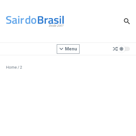
Ir para o conteúdo
Menu
Home
/
2