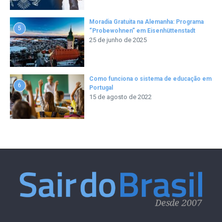
Moradia Gratuita na Alemanha: Programa
5
“Probewohnen” em Eisenhüttenstadt
25 de junho de 2025
Como funciona o sistema de educação em
6
Portugal
15 de agosto de 2022