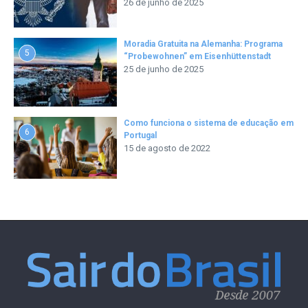
26 de junho de 2025
Moradia Gratuita na Alemanha: Programa
5
“Probewohnen” em Eisenhüttenstadt
25 de junho de 2025
Como funciona o sistema de educação em
6
Portugal
15 de agosto de 2022