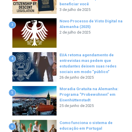
beneficiar você
3 de julho de 2025
Novo Processo de Visto Digital na
3
Alemanha (2025)
2 de julho de 2025
EUA retoma agendamento de
4
entrevistas mas pedem que
estudantes deixem suas redes
sociais em modo “público”
26 de junho de 2025
Moradia Gratuita na Alemanha:
5
Programa “Probewohnen” em
Eisenhüttenstadt
25 de junho de 2025
Como funciona o sistema de
6
educação em Portugal