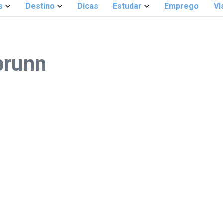
s
Destino
Dicas
Estudar
Emprego
Vi
brunn