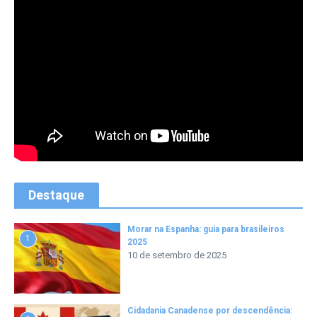
Destaque
Morar na Espanha: guia para brasileiros
1
2025
10 de setembro de 2025
Cidadania Canadense por descendência: