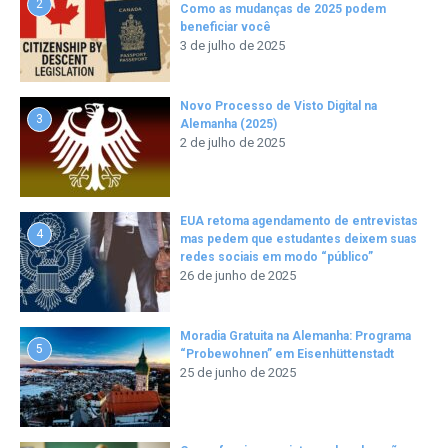
2
Como as mudanças de 2025 podem
beneficiar você
3 de julho de 2025
Novo Processo de Visto Digital na
3
Alemanha (2025)
2 de julho de 2025
EUA retoma agendamento de entrevistas
4
mas pedem que estudantes deixem suas
redes sociais em modo “público”
26 de junho de 2025
Moradia Gratuita na Alemanha: Programa
5
“Probewohnen” em Eisenhüttenstadt
25 de junho de 2025