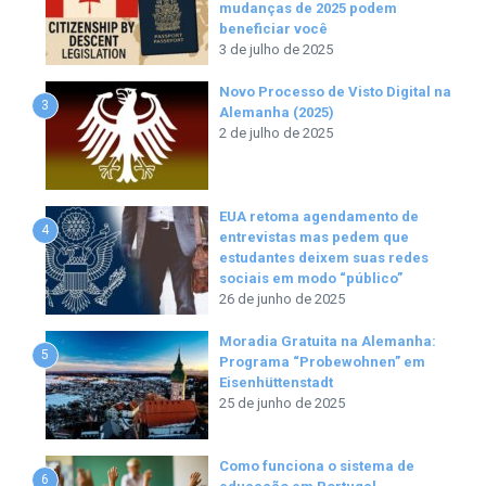
mudanças de 2025 podem
beneficiar você
3 de julho de 2025
Novo Processo de Visto Digital na
3
Alemanha (2025)
2 de julho de 2025
EUA retoma agendamento de
4
entrevistas mas pedem que
estudantes deixem suas redes
sociais em modo “público”
26 de junho de 2025
Moradia Gratuita na Alemanha:
5
Programa “Probewohnen” em
Eisenhüttenstadt
25 de junho de 2025
Como funciona o sistema de
6