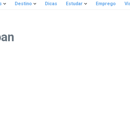
s
Destino
Dicas
Estudar
Emprego
Vi
pan