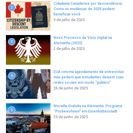
Cidadania Canadense por descendência:
2
Como as mudanças de 2025 podem
beneficiar você
3 de julho de 2025
Novo Processo de Visto Digital na
3
Alemanha (2025)
2 de julho de 2025
EUA retoma agendamento de entrevistas
4
mas pedem que estudantes deixem suas
redes sociais em modo “público”
26 de junho de 2025
Moradia Gratuita na Alemanha: Programa
5
“Probewohnen” em Eisenhüttenstadt
25 de junho de 2025