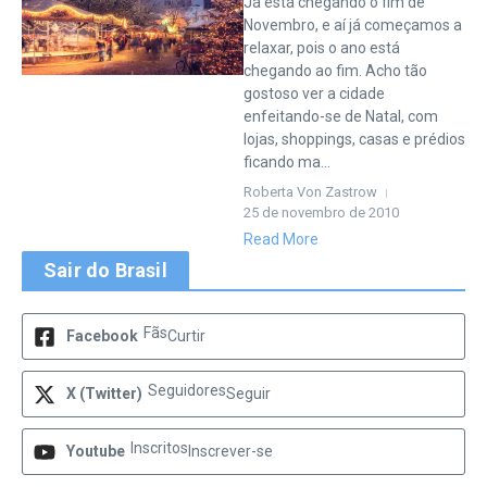
Já está chegando o fim de
Novembro, e aí já começamos a
relaxar, pois o ano está
chegando ao fim. Acho tão
gostoso ver a cidade
enfeitando-se de Natal, com
lojas, shoppings, casas e prédios
ficando ma...
Roberta Von Zastrow
25 de novembro de 2010
Read More
Sair do Brasil
Fãs
Facebook
Curtir
Seguidores
X (Twitter)
Seguir
Inscritos
Youtube
Inscrever-se