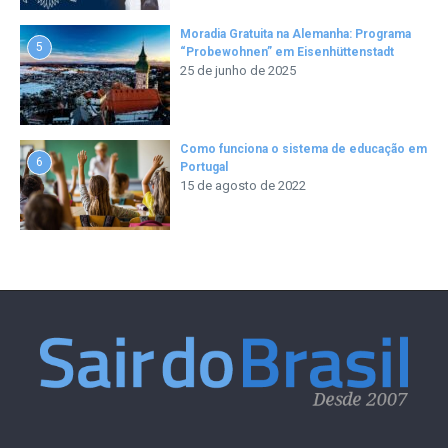
Moradia Gratuita na Alemanha: Programa
5
“Probewohnen” em Eisenhüttenstadt
25 de junho de 2025
Como funciona o sistema de educação em
6
Portugal
15 de agosto de 2022