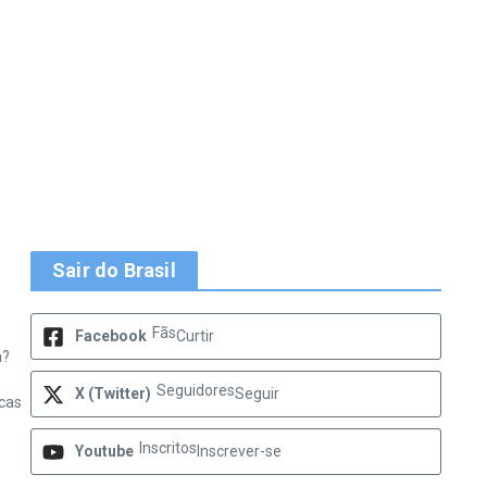
Sair do Brasil
Fãs
Facebook
Curtir
á?
Seguidores
X (Twitter)
Seguir
rcas
Inscritos
Youtube
Inscrever-se