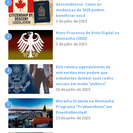
2
descendência: Como as
mudanças de 2025 podem
beneficiar você
3 de julho de 2025
Novo Processo de Visto Digital na
3
Alemanha (2025)
2 de julho de 2025
EUA retoma agendamento de
4
entrevistas mas pedem que
estudantes deixem suas redes
sociais em modo “público”
26 de junho de 2025
Moradia Gratuita na Alemanha:
5
Programa “Probewohnen” em
Eisenhüttenstadt
25 de junho de 2025