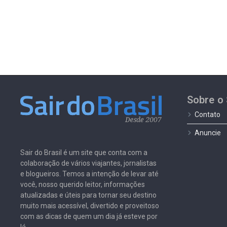
Sobre o 
Contato
Anuncie
Sair do Brasil é um site que conta com a
colaboração de vários viajantes, jornalistas
e blogueiros. Temos a intenção de levar até
você, nosso querido leitor, informações
atualizadas e úteis para tornar seu destino
muito mais acessível, divertido e proveitoso
com as dicas de quem um dia já esteve por
lá.