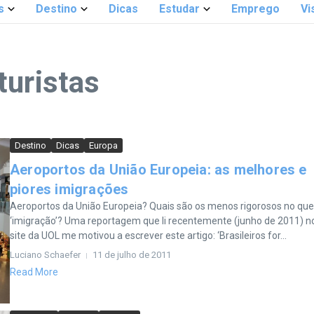
s
Destino
Dicas
Estudar
Emprego
Vi
turistas
Destino
Dicas
Europa
Aeroportos da União Europeia: as melhores e
piores imigrações
Aeroportos da União Europeia? Quais são os menos rigorosos no que
‘imigração’? Uma reportagem que li recentemente (junho de 2011) n
site da UOL me motivou a escrever este artigo: ‘Brasileiros for...
Luciano Schaefer
11 de julho de 2011
Read More