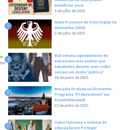
beneficiar você
3 de julho de 2025
Novo Processo de Visto Digital na
3
Alemanha (2025)
2 de julho de 2025
EUA retoma agendamento de
de
4
entrevistas mas pedem que
 em
estudantes deixem suas redes
sociais em modo “público”
26 de junho de 2025
Moradia Gratuita na Alemanha:
5
Programa “Probewohnen” em
Eisenhüttenstadt
25 de junho de 2025
Como funciona o sistema de
6
educação em Portugal