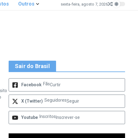
stos
Outros
sexta-feira, agosto 7, 2026
Sair do Brasil
Fãs
Facebook
Curtir
sito
o
Seguidores
X (Twitter)
Seguir
Inscritos
Youtube
Inscrever-se