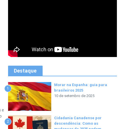
Destaque
Morar na Espanha: guia para
1
brasileiros 2025
10 de setembro de 2025
s e
o
Cidadania Canadense por
2
descendência: Como as
mudanças de 2025 podem