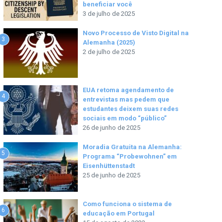
beneficiar você
3 de julho de 2025
Novo Processo de Visto Digital na
3
Alemanha (2025)
2 de julho de 2025
EUA retoma agendamento de
4
entrevistas mas pedem que
estudantes deixem suas redes
sociais em modo “público”
26 de junho de 2025
Moradia Gratuita na Alemanha:
5
Programa “Probewohnen” em
Eisenhüttenstadt
25 de junho de 2025
Como funciona o sistema de
6
educação em Portugal