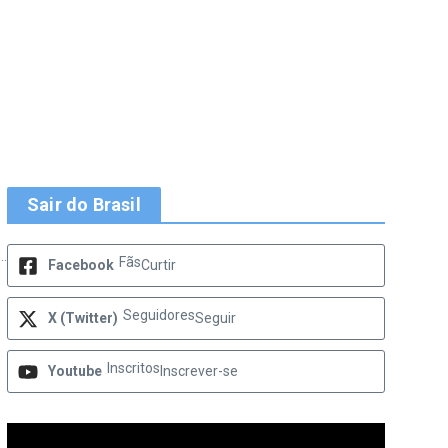
Sair do Brasil
..
Fãs
Facebook
Curtir
Seguidores
X (Twitter)
Seguir
Inscritos
Youtube
Inscrever-se