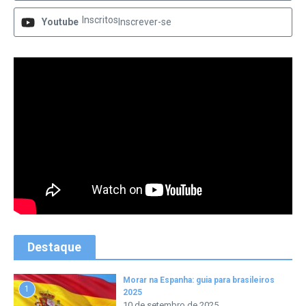
Inscritos
Youtube
Inscrever-se
Destaque
Morar na Espanha: guia para brasileiros
1
2025
10 de setembro de 2025