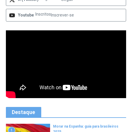
Inscritos
Youtube
Inscrever-se
Destaque
Morar na Espanha: guia para brasileiros
1
2025