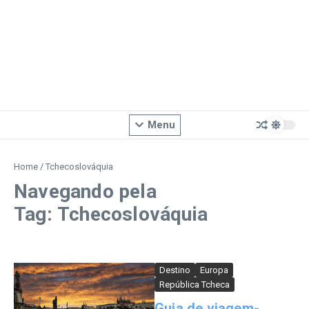
Menu
Home
/
Tchecoslováquia
Navegando pela
Tag: Tchecoslováquia
Destino
Europa
República Tcheca
Guia de viagem-