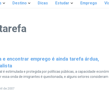
s
Destino
Dicas
Estudar
Emprego
Vi
tarefa
a e encontrar emprego é ainda tarefa árdua,
alista
al é estimulada e protegida por políticas públicas, a capacidade econôm
 essa onda de imigrantes é questionada, e alguns setores consideram
ril de 2007