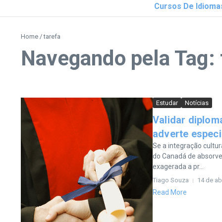
Cursos De Idioma
Home
/
tarefa
Navegando pela Tag: 
Estudar
Notícias
Validar diplom
adverte especi
Se a integração cultur
do Canadá de absorver
exagerada a pr...
Tiago Souza
14 de ab
Read More