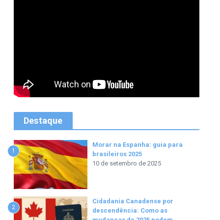
Destaque
Morar na Espanha: guia para
1
brasileiros 2025
10 de setembro de 2025
Cidadania Canadense por
2
descendência: Como as
mudanças de 2025 podem