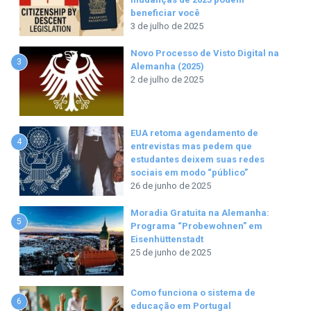
beneficiar você
3 de julho de 2025
Novo Processo de Visto Digital na
3
Alemanha (2025)
2 de julho de 2025
EUA retoma agendamento de
4
entrevistas mas pedem que
estudantes deixem suas redes
sociais em modo “público”
26 de junho de 2025
Moradia Gratuita na Alemanha:
5
Programa “Probewohnen” em
Eisenhüttenstadt
25 de junho de 2025
Como funciona o sistema de
6
educação em Portugal