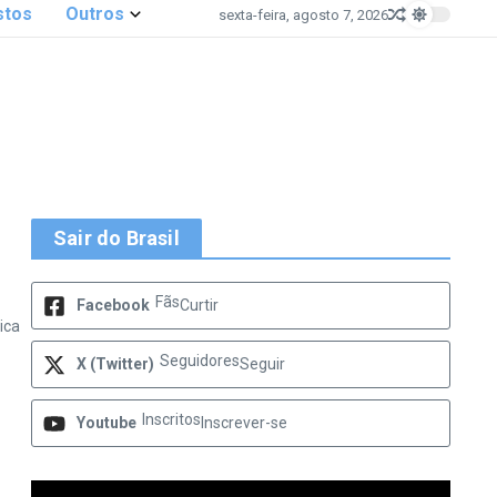
stos
Outros
sexta-feira, agosto 7, 2026
Sair do Brasil
Fãs
Facebook
Curtir
ica
Seguidores
X (Twitter)
Seguir
Inscritos
Youtube
Inscrever-se